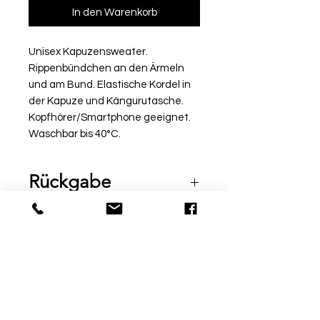
In den Warenkorb
Unisex Kapuzensweater.
Rippenbündchen an den Ärmeln
und am Bund. Elastische Kordel in
der Kapuze und Kängurutasche.
Kopfhörer/Smartphone geeignet.
Waschbar bis 40°C.
Rückgabe
Bitte beachte, dass beschriftete
Ware vom Umtausch
ausgeschlossen ist. Möchtest
du die Ware bei uns vor Ort
© by Sport Fischer
probieren, informiere uns über
Über Uns
|
Impressum
|
die Kommentarfunktion am Ende
Zahlungsmethoden
deiner Bestellung