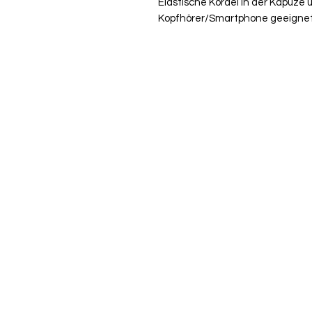
Elastische Kordel in der Kapuze
Kopfhörer/Smartphone geeignet.