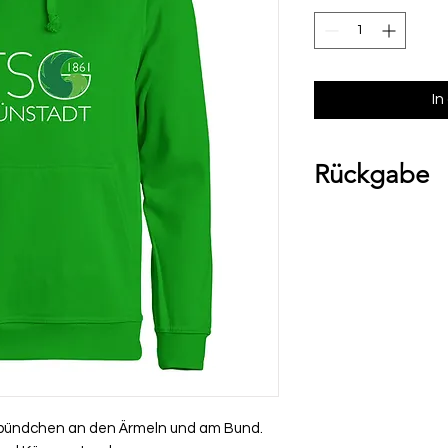
In
Rückgabe
Bitte beachte, das
Umtausch ausgesch
Ware bei uns vor O
über die Komment
deiner Bestellung
bündchen an den Ärmeln und am Bund.