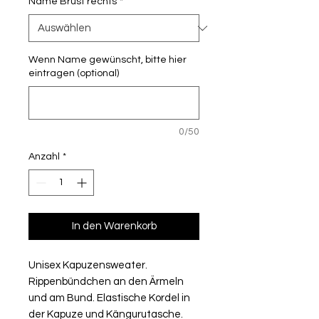
Name Brust rechts
*
Wenn Name gewünscht, bitte hier
eintragen (optional)
0/50
Anzahl
*
In den Warenkorb
Unisex Kapuzensweater.
Rippenbündchen an den Ärmeln
und am Bund. Elastische Kordel in
der Kapuze und Kängurutasche.