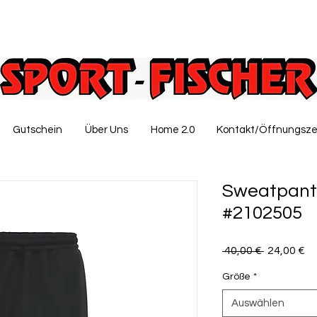
Gutschein
Über Uns
Home 2.0
Kontakt/Öffnungsze
Sweatpant
#2102505
Standardp
Sa
 40,00 € 
24,00 €
Pr
Größe
*
Auswählen