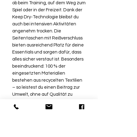
ob beim Training, auf dem Weg zum
Spiel oder in der Freizeit. Dank der
Keep Dry-Technologie bleibst du
auch bei intensiven Aktivitäten
angenehm trocken. Die
Seitentaschen mit Reißverschluss
bieten ausreichend Platz für deine
Essentials und sorgen dafür, dass
alles sicher verstaut ist. Besonders
beeindruckend: 100 % der
eingesetzten Materialien
bestehen aus recycelten Textilien
– so leistest du einen Beitrag zur
Umwelt, ohne auf Qualität zu
verzichten. Diese Jacke ist dein
perfekter Begleiter für Sport und
Alltag. Schnapp dir die
Polyesterjacke Dynamic und erlebe
Style, Funktion und Nachhaltigkeit
in einem!