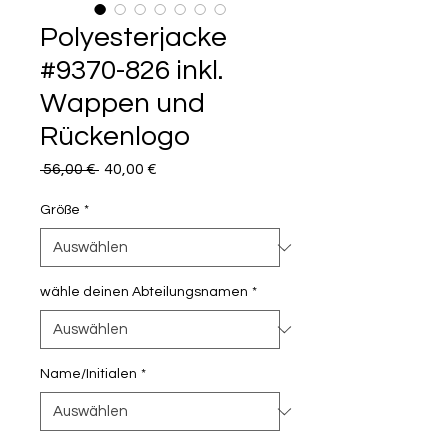
Polyesterjacke
#9370-826 inkl.
Wappen und
Rückenlogo
Standardpreis
Sale-
 56,00 € 
40,00 €
Preis
Größe
*
wähle deinen Abteilungsnamen
*
Name/Initialen
*