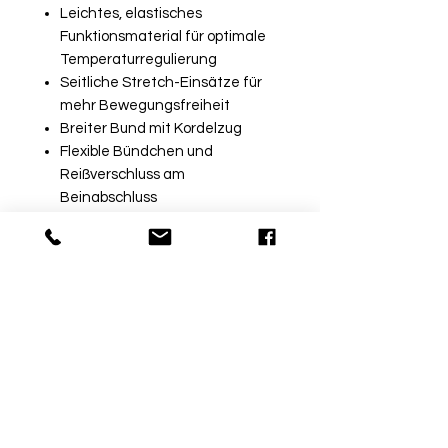
Leichtes, elastisches
Funktionsmaterial für optimale
Temperaturregulierung
Seitliche Stretch-Einsätze für
mehr Bewegungsfreiheit
Breiter Bund mit Kordelzug
Flexible Bündchen und
Reißverschluss am
Beinabschluss
Seitliche Reißverschlusstaschen
Ohne Innenfutter
MATERIAL
100% recyceltes Polyester
Rückgabe
Bitte beachte, dass beschriftete
Ware vom Umtausch