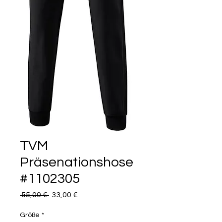
TVM
Präsenationshose
#1102305
Standardpreis
Sale-
 55,00 € 
33,00 €
Preis
Größe
*