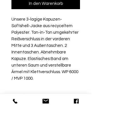
In den Warenkorb
Unsere 3-lagige Kapuzen-
Softshell-Jacke aus recyceltem
Polyester. Ton-in-Ton umgekehrter
Reißverschluss in der vorderen
Mitte und 3 Außentaschen. 2
Innentaschen. Abnehmbare
Kapuze. Elastisches Band am
unteren Saum und verstellbare
Ärmel mit Klettverschluss. WP 6000
/ MVP 1000.
Rückgabe
Bitte beachte, dass beschriftete
Ware vom Umtausch
ausgeschlossen ist. Möchtest