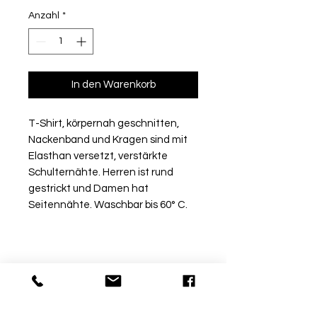
Anzahl
*
In den Warenkorb
T-Shirt, körpernah geschnitten,
Nackenband und Kragen sind mit
Elasthan versetzt, verstärkte
Schulternähte. Herren ist rund
gestrickt und Damen hat
Seitennähte. Waschbar bis 60° C.
Rückgabe
Bitte beachte, dass beschriftete