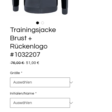
Trainingsjacke
Brust +
Rückenlogo
#1032207
Standardpreis
Sale-
 76,00 € 
51,00 €
Preis
Größe
*
Initialen/Name
*