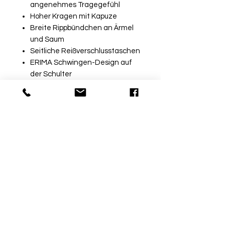
angenehmes Tragegefühl
Hoher Kragen mit Kapuze
Breite Rippbündchen an Ärmel
und Saum
Seitliche Reißverschlusstaschen
ERIMA Schwingen-Design auf
der Schulter
MATERIAL
Material: 65% Polyester, 35%
Baumwolle
Rückgabe
Bitte beachte, dass beschriftete
Ware vom Umtausch
ausgeschlossen ist. Möchtest
du die Ware bei uns vor Ort
© by Sport Fischer
probieren, informiere uns über
Über Uns
|
Impressum
|
die Kommentarfunktion am Ende