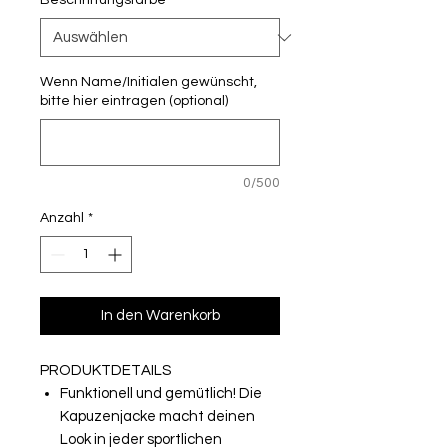
Beschriftungsfarbe
*
Wenn Name/Initialen gewünscht,
bitte hier eintragen (optional)
0/500
Anzahl
*
In den Warenkorb
PRODUKTDETAILS
Funktionell und gemütlich! Die
Kapuzenjacke macht deinen
Look in jeder sportlichen