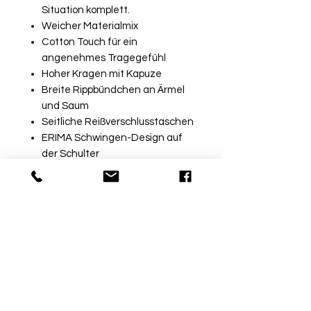
Situation komplett.
Weicher Materialmix
Cotton Touch für ein
angenehmes Tragegefühl
Hoher Kragen mit Kapuze
Breite Rippbündchen an Ärmel
und Saum
Seitliche Reißverschlusstaschen
ERIMA Schwingen-Design auf
der Schulter
Taillierter Schnitt
MATERIAL
Material: 65% Polyester, 35%
Baumwolle
Rückgabe
Bitte beachte, dass beschriftete