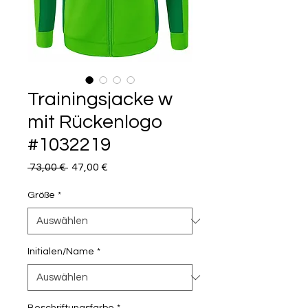
Trainingsjacke w
mit Rückenlogo
#1032219
Standardpreis
Sale-
 73,00 € 
47,00 €
Preis
Größe
*
Initialen/Name
*