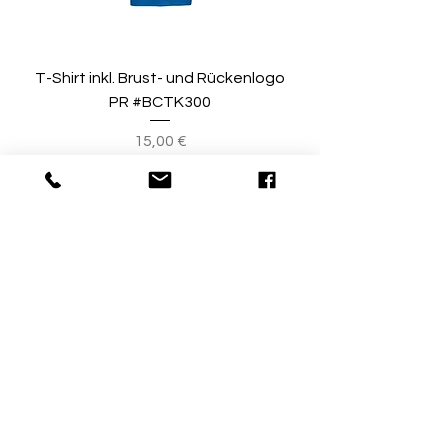
T-Shirt inkl. Brust- und Rückenlogo
PR #BCTK300
Preis
15,00 €
© by Sport Fischer
Über Uns
|
Impressum
|
Zahlungsmethoden
info@sport-fischer.com
Telefon / WhatsApp
0175 11 75 295