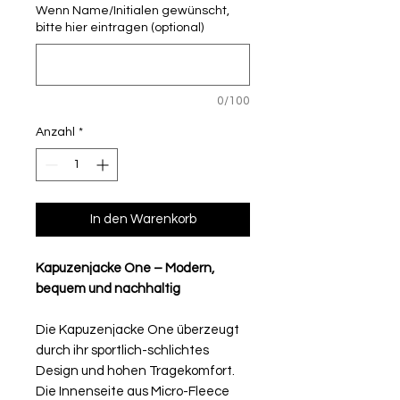
Wenn Name/Initialen gewünscht,
bitte hier eintragen (optional)
0/100
Anzahl
*
In den Warenkorb
Kapuzenjacke One – Modern,
bequem und nachhaltig
Die Kapuzenjacke One überzeugt
durch ihr sportlich-schlichtes
Design und hohen Tragekomfort.
Die Innenseite aus Micro-Fleece