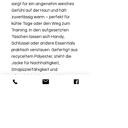
sorgt für ein angenehm weiches
Gefühl auf der Haut und hält
zuverlässig warm – perfekt für
kühle Tage oder den Weg zum
Training. In den aufgesetzten
Taschen lassen sich Handy,
Schlüssel oder andere Essentials
praktisch verstauen. Gefertigt aus
recyceltem Polyester, steht die
Jacke für Nachhaltigkeit,
Strapazierfähigkeit und
Pflegeleichtigkeit. Das leichte
Material bietet optimale
Bewegungsfreiheit und macht die
Jacke zum idealen Begleiter für
Sport und Freizeit.
Rückgabe