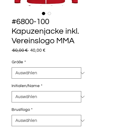
#6800-100
Kapuzenjacke inkl.
Vereinslogo MMA
Standardpreis
Sale-
 60,00 € 
40,00 €
Preis
Größe
*
Initialen/Name
*
Brustlogo
*