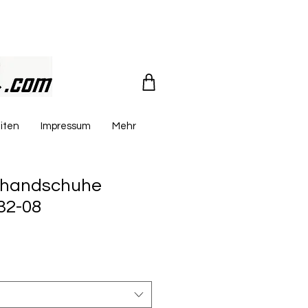
iten
Impressum
Mehr
erhandschuhe
32-08
reis
e-
is