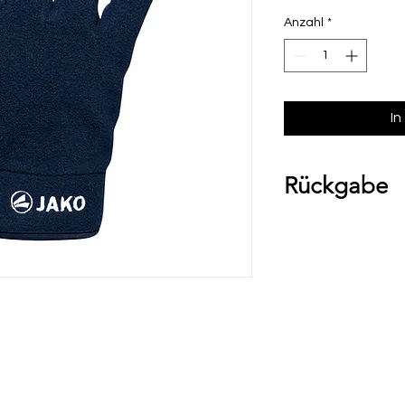
Anzahl
*
In
Rückgabe
Bitte beachte, das
Umtausch ausgesch
Ware bei uns vor O
über die Komment
deiner Bestellung