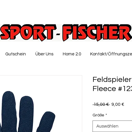
Gutschein
Über Uns
Home 2.0
Kontakt/Öffnungsze
Feldspiel
Fleece #12
Standardp
Sal
 15,00 € 
9,00 €
Pre
Größe
*
Auswählen