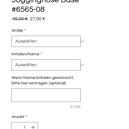
#6565-08
Standardpreis
Sale-
 45,00 € 
27,00 €
Preis
Größe
*
Initialen/Name
*
Wenn Name/Initialen gewünscht,
bitte hier eintragen (optional)
0/100
Anzahl
*