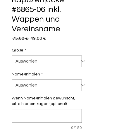
#6865-06 inkl.
Wappen und
Vereinsname
Standardpreis
Sale-
 75,00 € 
49,00 €
Preis
Größe
*
Name/Initialen
*
Wenn Name/Initialen gewünscht,
bitte hier eintragen (optional)
0/150