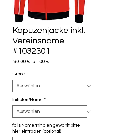
Kapuzenjacke inkl.
Vereinsname
#1032301
Standardpreis
Sale-
 80,00 € 
51,00 €
Preis
Größe
*
Initialen/Name
*
falls Name/Initialen gewählt bitte
hier eintragen (optional)