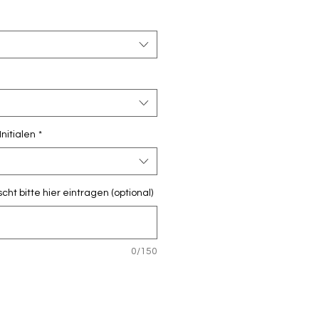
nitialen
*
 bitte hier eintragen (optional)
0/150