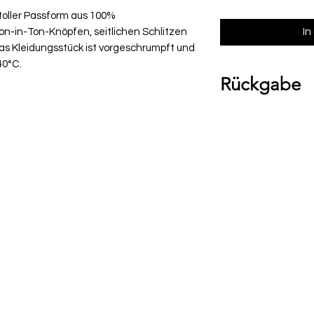
 toller Passform aus 100%
n-in-Ton-Knöpfen, seitlichen Schlitzen
In
s Kleidungsstück ist vorgeschrumpft und
40°C.
Rückgabe
Bitte beachte, das
Umtausch ausgesch
Ware bei uns vor O
über die Komment
deiner Bestellung