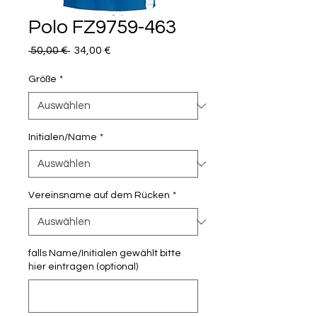
Polo FZ9759-463
Standardpreis
Sale-
 50,00 € 
34,00 €
Preis
Größe
*
Initialen/Name
*
Vereinsname auf dem Rücken
*
falls Name/Initialen gewählt bitte
hier eintragen (optional)