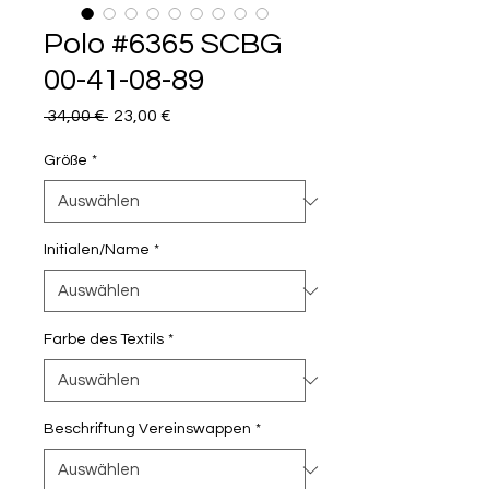
Polo #6365 SCBG
00-41-08-89
Standardpreis
Sale-
 34,00 € 
23,00 €
Preis
Größe
*
Initialen/Name
*
Farbe des Textils
*
Beschriftung Vereinswappen
*