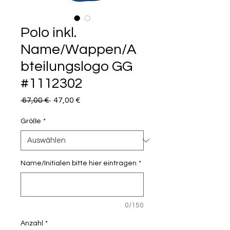
Polo inkl.
Name/Wappen/A
bteilungslogo GG
#1112302
Standardpreis
Sale-
 67,00 € 
47,00 €
Preis
Größe
*
Name/Initialen bitte hier eintragen
*
0/150
Anzahl
*