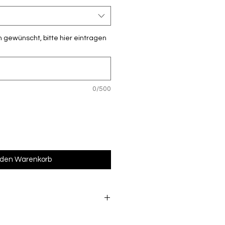
 gewünscht, bitte hier eintragen
0/500
 den Warenkorb
s beschriftete Ware vom