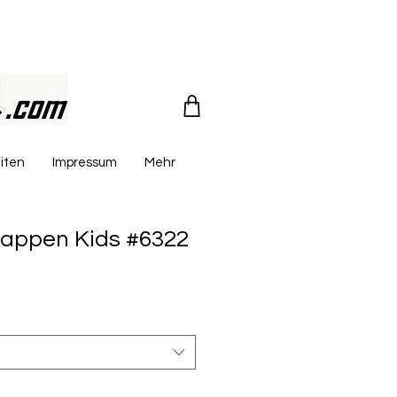
iten
Impressum
Mehr
 Wappen Kids #6322
reis
le-
eis