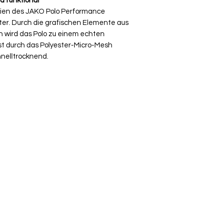
d funktional
Umtausch ausgesch
lien des JAKO Polo Performance
Ware bei uns vor O
er. Durch die grafischen Elemente aus
über die Komment
n wird das Polo zu einem echten
deiner Bestellung
ist durch das Polyester-Micro-Mesh
nelltrocknend.