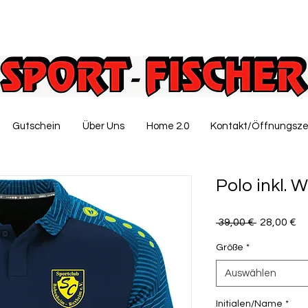
Gutschein
Über Uns
Home 2.0
Kontakt/Öffnungsze
Polo inkl.
Standardp
Sa
 39,00 € 
28,00 €
Pr
Größe
*
Auswählen
Initialen/Name
*