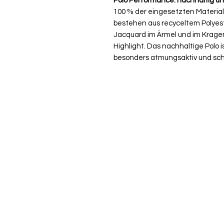
Polo Performance: nachhaltig un
100 % der eingesetzten Materia
bestehen aus recyceltem Polyest
Jacquard im Ärmel und im Krage
Highlight. Das nachhaltige Polo 
besonders atmungsaktiv und sch