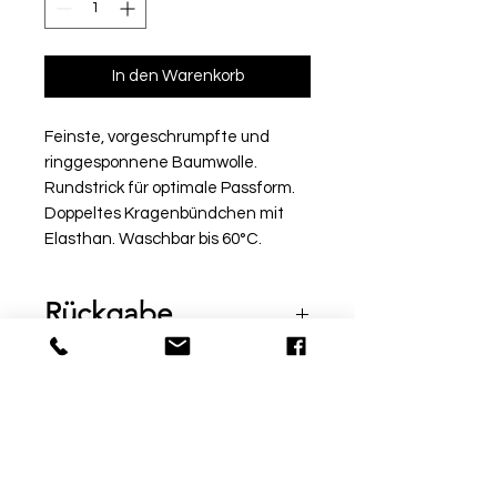
In den Warenkorb
Feinste, vorgeschrumpfte und
ringgesponnene Baumwolle.
Rundstrick für optimale Passform.
Doppeltes Kragenbündchen mit
Elasthan. Waschbar bis 60°C.
Rückgabe
Bitte beachte, dass beschriftete
Ware vom Umtausch
ausgeschlossen ist. Möchtest
du die Ware bei uns vor Ort
© by Sport Fischer
probieren, informiere uns über
Über Uns
|
Impressum
|
die Kommentarfunktion am Ende