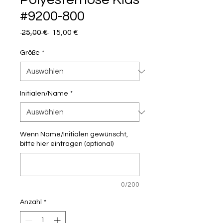
#9200-800
Standardpreis
Sale-
 25,00 € 
15,00 €
Preis
Größe
*
Initialen/Name
*
Wenn Name/Initialen gewünscht,
bitte hier eintragen (optional)
0/200
Anzahl
*