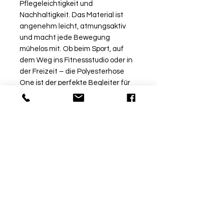
Pflegeleichtigkeit und
Nachhaltigkeit. Das Material ist
angenehm leicht, atmungsaktiv
und macht jede Bewegung
mühelos mit. Ob beim Sport, auf
dem Weg ins Fitnessstudio oder in
der Freizeit – die Polyesterhose
One ist der perfekte Begleiter für
aktive Tage. Jetzt entdecken und
den idealen Mix aus Komfort,
Funktion und Stil sichern.
Rückgabe
Bitte beachte, dass beschriftete
Ware vom Umtausch
ausgeschlossen ist. Möchtest
du die Ware bei uns vor Ort
© by Sport Fischer
probieren, informiere uns über