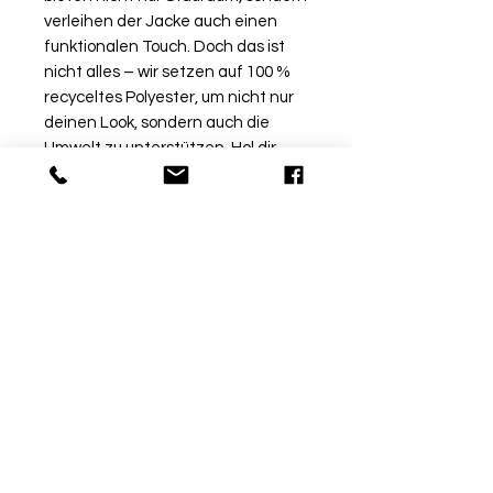
verleihen der Jacke auch einen
funktionalen Touch. Doch das ist
nicht alles – wir setzen auf 100 %
recyceltes Polyester, um nicht nur
deinen Look, sondern auch die
Umwelt zu unterstützen. Hol dir
jetzt die Polyesterjacke Iconic im
Onlineshop von JAKO.
Rückgabe
Bitte beachte, dass beschriftete
Ware vom Umtausch
ausgeschlossen ist. Möchtest
du die Ware bei uns vor Ort
© by Sport Fischer
probieren, informiere uns über
Über Uns
|
Impressum
|
die Kommentarfunktion am Ende
Zahlungsmethoden
deiner Bestellung
info@sport-fischer.com