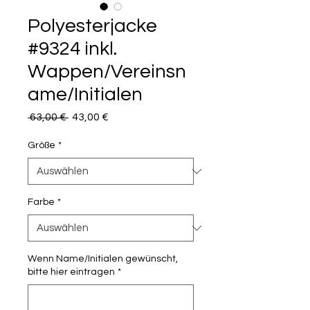
Polyesterjacke
#9324 inkl.
Wappen/Vereinsn
ame/Initialen
Standardpreis
Sale-
 63,00 € 
43,00 €
Preis
Größe
*
Farbe
*
Wenn Name/Initialen gewünscht,
bitte hier eintragen
*