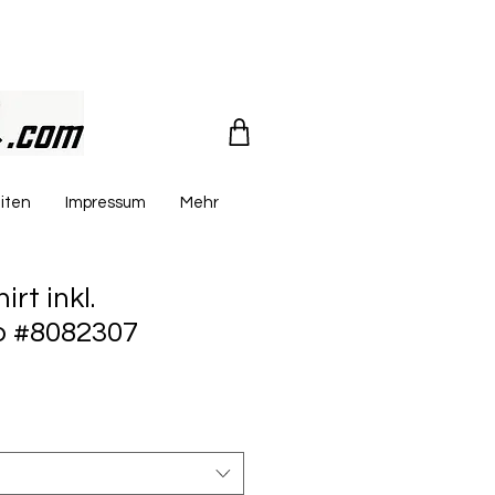
iten
Impressum
Mehr
rt inkl.
o #8082307
reis
le-
eis