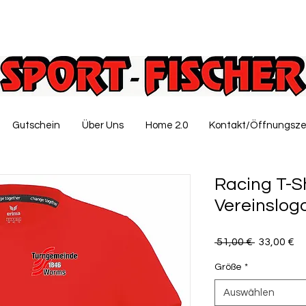
Gutschein
Über Uns
Home 2.0
Kontakt/Öffnungsze
Racing T-Shi
Vereinslog
Standardp
Sa
 51,00 € 
33,00 €
Pr
Größe
*
Auswählen