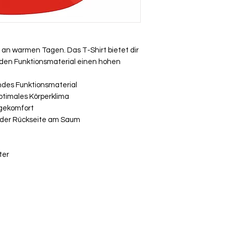
Bitte beachte, das
Umtausch ausgesch
Ware bei uns vor O
über die Komment
ng an warmen Tagen. Das T-Shirt bietet dir
deiner Bestellung
den Funktionsmaterial einen hohen
endes Funktionsmaterial
ptimales Körperklima
agekomfort
 der Rückseite am Saum
ter