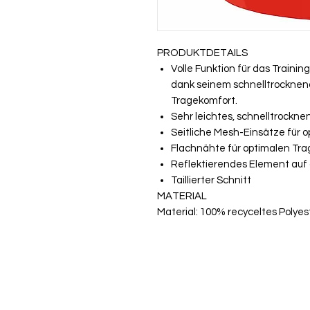
PRODUKTDETAILS
Volle Funktion für das Traini
dank seinem schnelltrocknen
Tragekomfort.
Sehr leichtes, schnelltrockn
Seitliche Mesh-Einsätze für o
Flachnähte für optimalen Tr
Reflektierendes Element auf
Taillierter Schnitt
MATERIAL
Material: 100% recyceltes Polyes