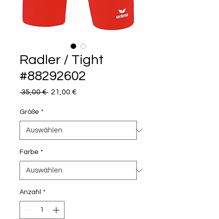
Radler / Tight
#88292602
Standardpreis
Sale-
 35,00 € 
21,00 €
Preis
Größe
*
Farbe
*
Anzahl
*