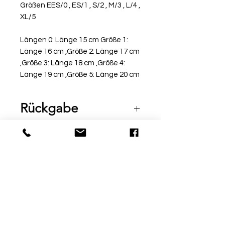
Größen EES/0 , ES/1 , S/2 , M/3 , L/4 ,
XL/5
Längen 0: Länge 15 cm Größe 1:
Länge 16 cm ,Größe 2: Länge 17 cm
,Größe 3: Länge 18 cm ,Größe 4:
Länge 19 cm ,Größe 5: Länge 20 cm
Rückgabe
Bitte beachte, dass beschriftete
Ware vom Umtausch
ausgeschlossen ist. Möchtest
du die Ware bei uns vor Ort
© by Sport Fischer
probieren, informiere uns über
Über Uns
|
Impressum
|
die Kommentarfunktion am Ende
Zahlungsmethoden
deiner Bestellung
info@sport-fischer.com
Telefon / WhatsApp