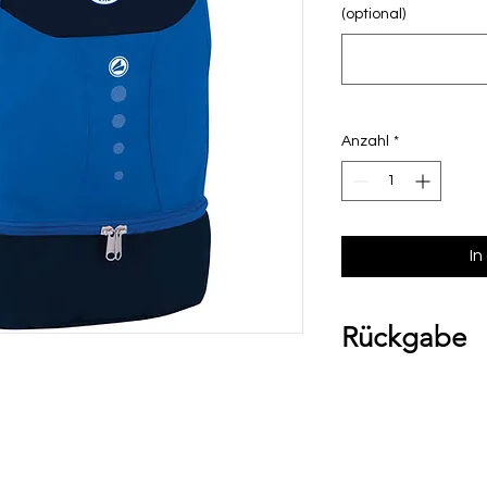
(optional)
Anzahl
*
In
Rückgabe
Bitte beachte, das
Umtausch ausgesch
Ware bei uns vor O
über die Komment