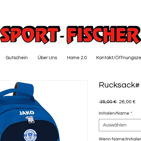
Gutschein
Über Uns
Home 2.0
Kontakt/Öffnungsze
Rucksack#
Standardp
Sa
 35,00 € 
26,00 €
Pr
Initialen/Name
*
Auswählen
Wenn Name/Initialen