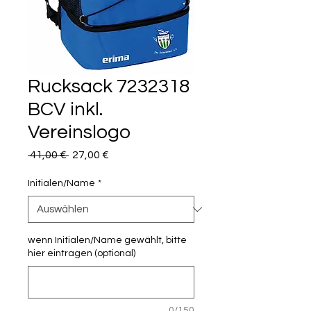
Rucksack 7232318
BCV inkl.
Vereinslogo
Standardpreis
Sale-
 41,00 € 
27,00 €
Preis
Initialen/Name
*
wenn Initialen/Name gewählt, bitte
hier eintragen (optional)
0/150