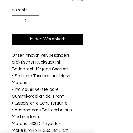
Anzahl
*
In den Warenkorb
Unser innovativer, besonders
praktischer Rucksack mit
Bodenfach für jede Sportart.
• Seitliche Taschen aus Mesh-
Material
• Individuell verstellbare
Gummikordel an der Front
• Gepolsterte Schultergurte
• Abnehmbare Balltasche aus
Meshmaterial
Material: 600D Polyester
Maße (L x B x H) 30x18x45 cm