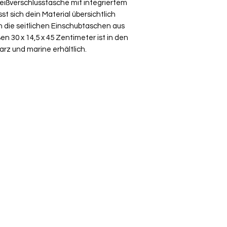
eißverschlusstasche mit integriertem
über die Komment
st sich dein Material übersichtlich
deiner Bestellung
n die seitlichen Einschubtaschen aus
 30 x 14,5 x 45 Zentimeter ist in den
warz und marine erhältlich.