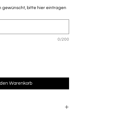
 gewünscht, bitte hier eintragen
0/200
 den Warenkorb
s beschriftete Ware vom
lossen ist. Möchtest du die
rt probieren, informiere uns