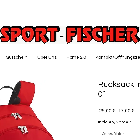
Gutschein
Über Uns
Home 2.0
Kontakt/Öffnungsze
Rucksack i
01
Standardp
Sa
 25,00 € 
17,00 €
Pr
Initialen/Name
*
Auswählen