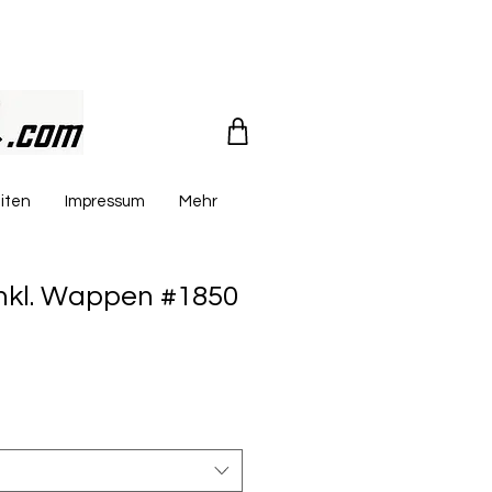
iten
Impressum
Mehr
nkl. Wappen #1850
reis
le-
eis