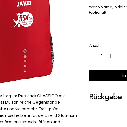
Wenn Name/Initialen
(optional)
Anzahl
*
In
Rückgabe
n Alltag. Im Rucksack CLASSICO aus
nnst Du zahlreiche Gegenstände
Bitte beachte, das
he und vieles mehr. Das große
nentasche bietet ausreichend Stauraum.
Umtausch ausgesch
 lässt er sich leicht öffnen und
Ware bei uns vor O