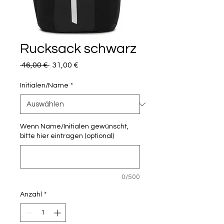
Rucksack schwarz
Standardpreis
Sale-
 46,00 € 
31,00 €
Preis
Initialen/Name
*
Wenn Name/Initialen gewünscht,
bitte hier eintragen (optional)
0/500
Anzahl
*