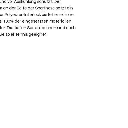
 und vor Auskühlung schützt. Der
Umtausch ausgesch
 an der Seite der Sporthose setzt ein
Ware bei uns vor O
r Polyester-Interlock bietet eine hohe
über die Komment
ls. 100% der eingesetzten Materialien
deiner Bestellung
er. Die tiefen Seitentaschen sind auch
Beispiel Tennis geeignet.