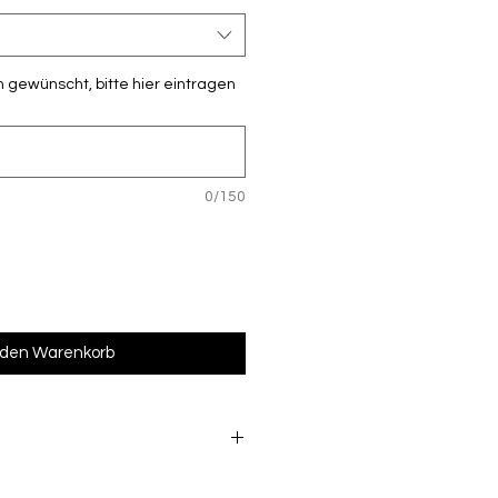
 gewünscht, bitte hier eintragen
0/150
 den Warenkorb
s beschriftete Ware vom