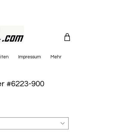
iten
Impressum
Mehr
r #6223-900
reis
le-
eis