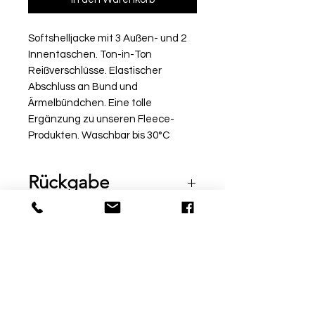
Softshelljacke mit 3 Außen- und 2
Innentaschen. Ton-in-Ton
Reißverschlüsse. Elastischer
Abschluss an Bund und
Ärmelbündchen. Eine tolle
Ergänzung zu unseren Fleece-
Produkten. Waschbar bis 30°C
Rückgabe
Bitte beachte, dass beschriftete
Ware vom Umtausch
ausgeschlossen ist. Möchtest
du die Ware bei uns vor Ort
© by Sport Fischer
probieren, informiere uns über
Über Uns
|
Impressum
|
die Kommentarfunktion am Ende
Zahlungsmethoden
deiner Bestellung