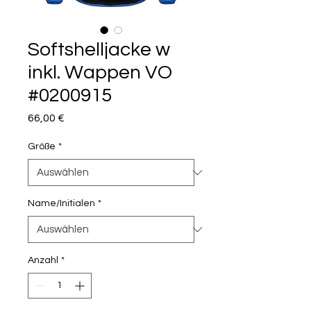
Softshelljacke w
inkl. Wappen VO
#0200915
Preis
66,00 €
Größe
*
Name/Initialen
*
Anzahl
*