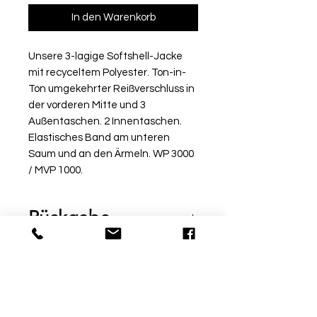
In den Warenkorb
Unsere 3-lagige Softshell-Jacke
mit recyceltem Polyester. Ton-in-
Ton umgekehrter Reißverschluss in
der vorderen Mitte und 3
Außentaschen. 2 Innentaschen.
Elastisches Band am unteren
Saum und an den Ärmeln. WP 3000
/ MVP 1000.
Rückgabe
Bitte beachte, dass beschriftete
Ware vom Umtausch
ausgeschlossen ist. Möchtest
du die Ware bei uns vor Ort
© by Sport Fischer
probieren, informiere uns über