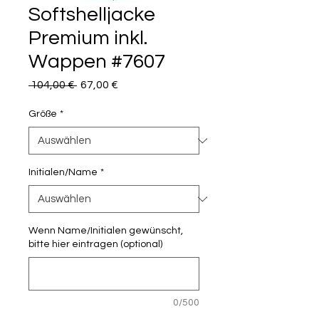
Softshelljacke
Premium inkl.
Wappen #7607
Standardpreis
Sale-
 104,00 € 
67,00 €
Preis
Größe
*
Initialen/Name
*
Wenn Name/Initialen gewünscht,
bitte hier eintragen (optional)
0/500