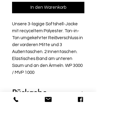
In den Warenkorb
Unsere 3-lagige Softshell-Jacke
mit recyceltem Polyester. Ton-in-
Ton umgekehrter Reißverschluss in
der vorderen Mitte und 3
Außentaschen. 2 Innentaschen.
Elastisches Band am unteren
Saum und an den Ärmeln. WP 3000
/ MVP 1000
Rückgabe
Bitte beachte, dass beschriftete
Ware vom Umtausch
ausgeschlossen ist. Möchtest
du die Ware bei uns vor Ort
© by Sport Fischer
probieren, informiere uns über