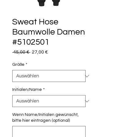
Sweat Hose
Baumwolle Damen
#5102501
Standardpreis
Sale-
 45,00 € 
27,00 €
Preis
Größe
*
Initialen/Name
*
Wenn Name/Initialen gewünscht,
bitte hier eintragen (optional)