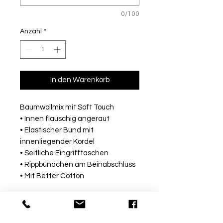
0/100
Anzahl
*
In den Warenkorb
Baumwollmix mit Soft Touch
• Innen flauschig angeraut
• Elastischer Bund mit
innenliegender Kordel
• Seitliche Eingrifftaschen
• Rippbündchen am Beinabschluss
• Mit Better Cotton
Rückgabe