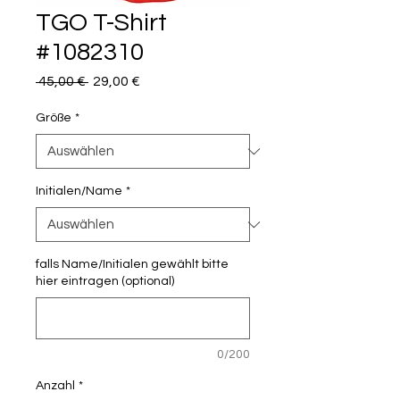
TGO T-Shirt
#1082310
Standardpreis
Sale-
 45,00 € 
29,00 €
Preis
Größe
*
Initialen/Name
*
falls Name/Initialen gewählt bitte
hier eintragen (optional)
0/200
Anzahl
*