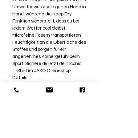
Umweltbewusstsein gehen Hand in
Hand, während die Keep Dry
Funktion sicherstellt, dass du bei
jedem Wetter cool bleibst.
Microfeine Fasern transportieren
Feuchtigkeit an die Oberfläche des
Stoffes und sorgen für ein
angenehmes Körpergefühl beim
Sport. Sichere dir jetzt dein Iconic
T-Shirt im JAKO Onlineshop!
Details
Jacquard-Einsatz
Kragen mit Ripp-Einsatz
Polyester-Micro-Mesh
Material
100 % Polyester (recycelt)
Rückgabe