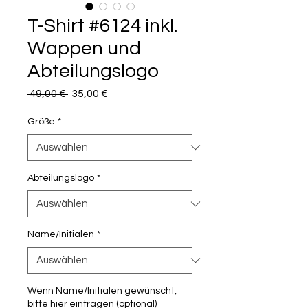
T-Shirt #6124 inkl.
Wappen und
Abteilungslogo
Standardpreis
Sale-
 49,00 € 
35,00 €
Preis
Größe
*
Abteilungslogo
*
Name/Initialen
*
Wenn Name/Initialen gewünscht,
bitte hier eintragen (optional)