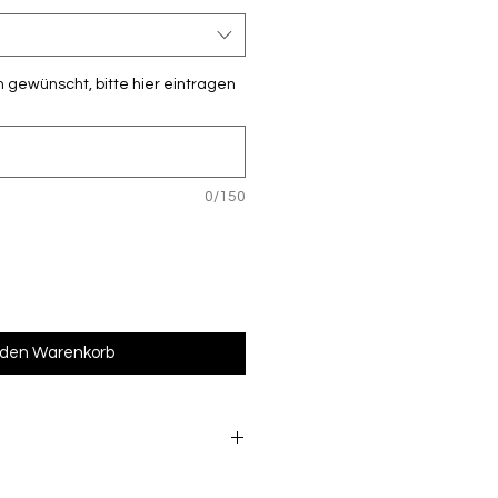
 gewünscht, bitte hier eintragen
0/150
 den Warenkorb
s beschriftete Ware vom