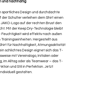
n und nachhaltig
Umtausch ausgesch
Ware bei uns vor O
h sportliches Design und durchdachte
über die Komment
f der Schulter verleihen dem Shirt einen
deiner Bestellung
 JAKO-Logo auf der rechten Brust den
cht. Mit der Keep Dry-Technologie bleibt
Feuchtigkeit wird effektiv nach außen
n Trainingseinheiten. Hergestellt aus
Shirt für Nachhaltigkeit, Atmungsaktivität
ein schlichtes Design eignet sich das T-
sweise mit Vereinslogo, Initialen oder
g, im Alltag oder als Teamwear – das T-
ktion und Stil in Perfektion. Jetzt
dividuell gestalten.