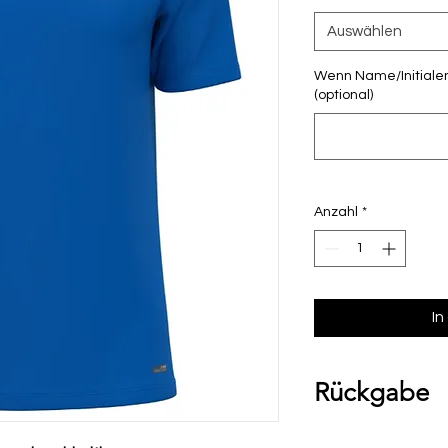
Auswählen
Wenn Name/Initialen
(optional)
Anzahl
*
In
Rückgabe
Bitte beachte, das