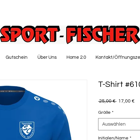
Gutschein
Über Uns
Home 2.0
Kontakt/Öffnungsze
T-Shirt #6
Standardp
Sa
 25,00 € 
17,00 €
Pr
Größe
*
Auswählen
Initialen/Name
*