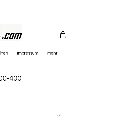
iten
Impressum
Mehr
100-400
reis
le-
eis