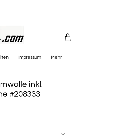
iten
Impressum
Mehr
mwolle inkl.
me #208333
reis
le-
eis