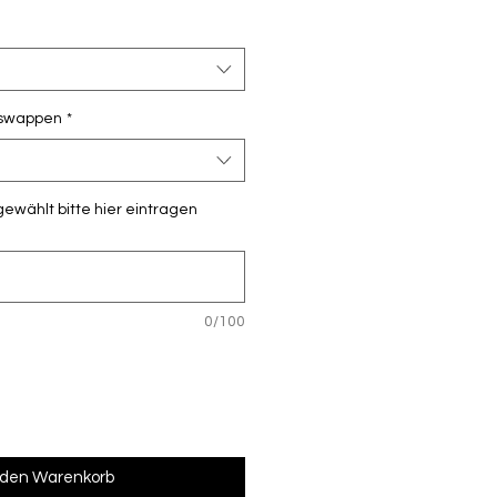
nswappen
*
gewählt bitte hier eintragen
0/100
 den Warenkorb