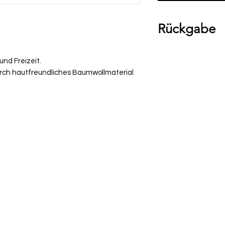
Rückgabe
Bitte beachte, das
und Freizeit.
Umtausch ausgesch
ch hautfreundliches Baumwollmaterial
Ware bei uns vor O
über die Komment
deiner Bestellung