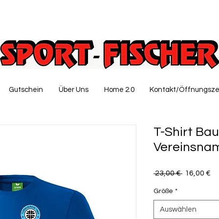
Gutschein
Über Uns
Home 2.0
Kontakt/Öffnungsze
T-Shirt Bau
Vereinsna
Standardp
Sa
 23,00 € 
16,00 €
Pr
Größe
*
Auswählen