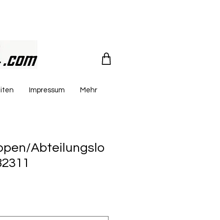
iten
Impressum
Mehr
en/Abteilungslo
82311
reis
le-
eis