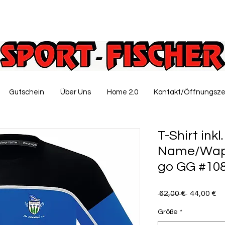
Gutschein
Über Uns
Home 2.0
Kontakt/Öffnungsze
T-Shirt inkl.
Name/Wapp
go GG #10
Standardp
Sa
 62,00 € 
44,00 €
Pr
Größe
*