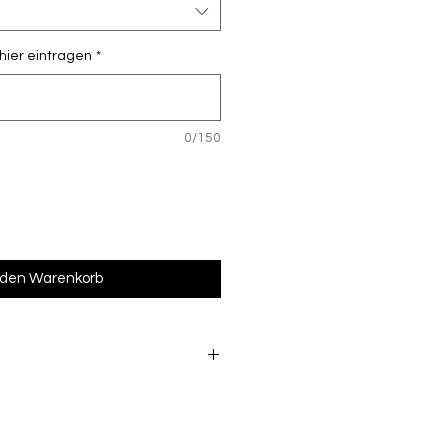
 hier eintragen
*
0/150
 den Warenkorb
s beschriftete Ware vom
lossen ist. Möchtest du die
rt probieren, informiere uns