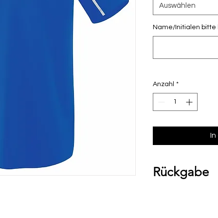
Auswählen
Name/Initialen bitte
Anzahl
*
In
Rückgabe
Bitte beachte, das
Umtausch ausgesch
Ware bei uns vor O