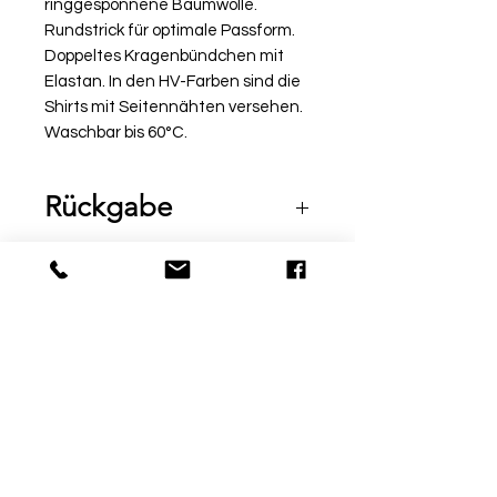
ringgesponnene Baumwolle.
Rundstrick für optimale Passform.
Doppeltes Kragenbündchen mit
Elastan. In den HV-Farben sind die
Shirts mit Seitennähten versehen.
Waschbar bis 60°C.
Rückgabe
Bitte beachte, dass beschriftete
Ware vom Umtausch
ausgeschlossen ist. Möchtest
du die Ware bei uns vor Ort
© by Sport Fischer
probieren, informiere uns über
Über Uns
|
Impressum
|
die Kommentarfunktion am Ende
Zahlungsmethoden
deiner Bestellung
info@sport-fischer.com
Telefon / WhatsApp
0175 11 75 295