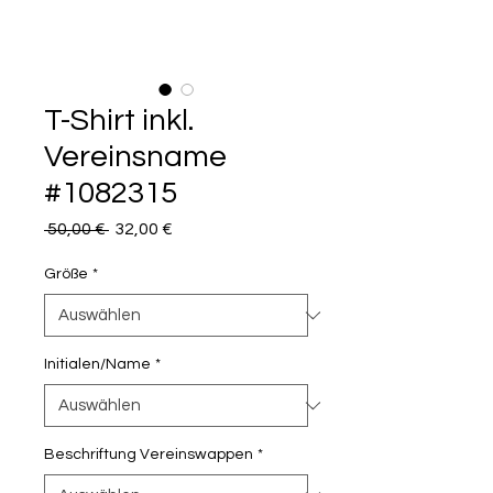
T-Shirt inkl.
Vereinsname
#1082315
Standardpreis
Sale-
 50,00 € 
32,00 €
Preis
Größe
*
Initialen/Name
*
Beschriftung Vereinswappen
*