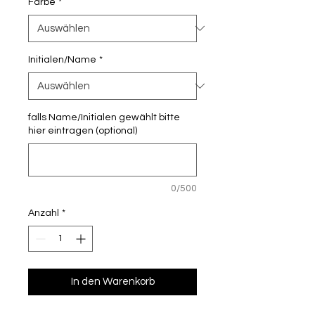
Farbe
*
Initialen/Name
*
falls Name/Initialen gewählt bitte
hier eintragen (optional)
0/500
Anzahl
*
In den Warenkorb