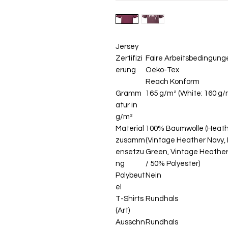
Jersey
Zertifizi
Faire Arbeitsbedingung
erung
Oeko-Tex
Reach Konform
Gramm
165 g/m² (White: 160 g/
atur in
g/m²
Material
100% Baumwolle (Heathe
zusamm
(Vintage Heather Navy,
ensetzu
Green, Vintage Heather
ng
/ 50% Polyester)
Polybeut
Nein
el
T-Shirts
Rundhals
(Art)
Ausschn
Rundhals