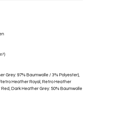
Bitte beachte, das
Umtausch ausgesch
Ware bei uns vor O
über die Komment
deiner Bestellung
en
m²)
r Grey: 97% Baumwolle / 3% Polyester),
 Retro Heather Royal, Retro Heather
 Red, Dark Heather Grey: 50% Baumwolle