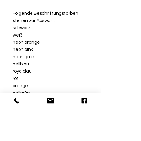
Folgende Beschriftungsfarben
stehen zur Auswahl:
schwarz
weiß
neon orange
neon pink
neon grün
hellblau
royalblau
rot
orange
hellgrün
gold
silber
FARBWAHL