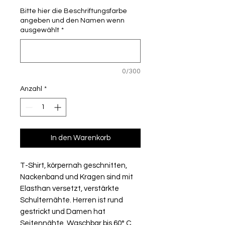
Bitte hier die Beschriftungsfarbe
angeben und den Namen wenn
ausgewählt
*
0/300
Anzahl
*
In den Warenkorb
T-Shirt, körpernah geschnitten,
Nackenband und Kragen sind mit
Elasthan versetzt, verstärkte
Schulternähte. Herren ist rund
gestrickt und Damen hat
Seitennähte. Waschbar bis 60° C.