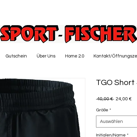
Gutschein
Über Uns
Home 2.0
Kontakt/Öffnungsze
TGO Short
Standardp
Sa
 40,00 € 
24,00 €
Pr
Größe
*
Auswählen
Initialen/Name
*