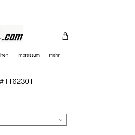
iten
Impressum
Mehr
 #1162301
reis
le-
eis