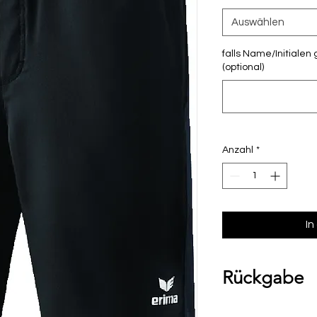
Auswählen
falls Name/Initialen 
(optional)
Anzahl
*
In
Rückgabe
Bitte beachte, das