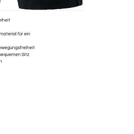
Umtausch ausgesch
Ware bei uns vor O
über die Komment
iheit
deiner Bestellung
material für ein
Bewegungsfreiheit
r bequemen Sitz
en