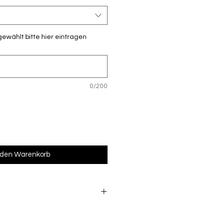
gewählt bitte hier eintragen
0/200
 den Warenkorb
s beschriftete Ware vom