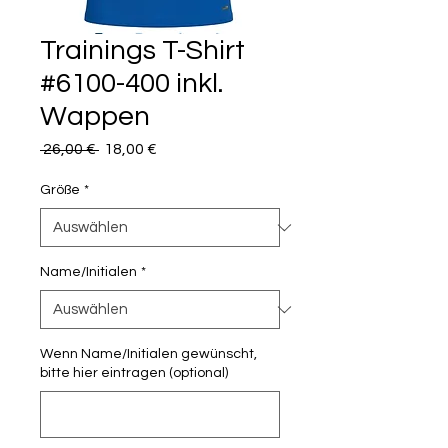
Trainings T-Shirt
#6100-400 inkl.
Wappen
Standardpreis
Sale-
 26,00 € 
18,00 €
Preis
Größe
*
Name/Initialen
*
Wenn Name/Initialen gewünscht,
bitte hier eintragen (optional)