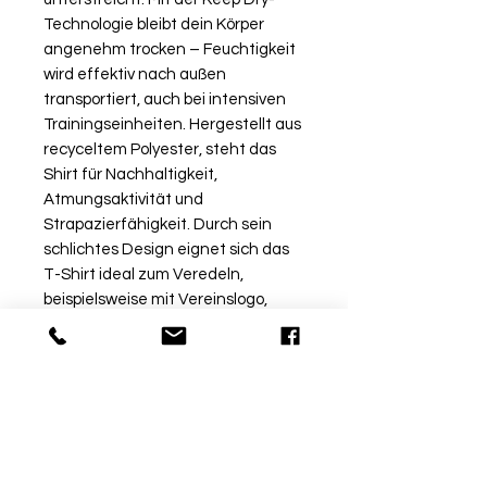
Technologie bleibt dein Körper
angenehm trocken – Feuchtigkeit
wird effektiv nach außen
transportiert, auch bei intensiven
Trainingseinheiten. Hergestellt aus
recyceltem Polyester, steht das
Shirt für Nachhaltigkeit,
Atmungsaktivität und
Strapazierfähigkeit. Durch sein
schlichtes Design eignet sich das
T-Shirt ideal zum Veredeln,
beispielsweise mit Vereinslogo,
Initialen oder Sponsorendruck. Ob
beim Training, im Alltag oder als
Teamwear – das T-Shirt One
kombiniert Komfort, Funktion und
Stil in Perfektion.