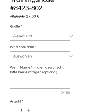
#8423-802
Standardpreis
Sale-
 45,00 € 
27,00 €
Preis
Größe
*
Initialen/Name
*
Wenn Name/Initialen gewünscht,
bitte hier eintragen (optional)
0/150
Anzahl
*